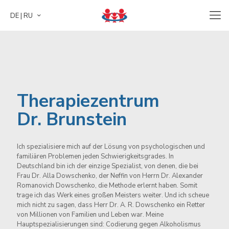
DE | RU
Therapiezentrum
Dr. Brunstein
Ich spezialisiere mich auf der Lösung von psychologischen und
Therapiezentrum
familiären Problemen jeden Schwierigkeitsgrades. In
Deutschland bin ich der einzige Spezialist, von denen, die bei
Dr. Brunstein
Frau Dr. Alla Dowschenko, der Neffin von Herrn Dr. Alexander
Romanovich Dowschenko, die Methode erlernt haben. Somit
trage ich das Werk eines großen Meisters weiter. Und ich scheue
mich nicht zu sagen, dass Herr Dr. A. R. Dowschenko ein Retter
Ich spezialisiere mich auf der Lösung von psychologischen und
von Millionen von Familien und Leben war. Meine
familiären Problemen jeden Schwierigkeitsgrades. In
Hauptspezialisierungen sind: Codierung gegen Alkoholismus
Deutschland bin ich der einzige Spezialist, von denen, die bei
und Drogensucht, Rauchen, Spielsucht, Gewichtskorrektur sowie
Frau Dr. Alla Dowschenko, der Neffin von Herrn Dr. Alexander
Beratung von Co. Abhängigen.
Romanovich Dowschenko, die Methode erlernt haben. Somit
trage ich das Werk eines großen Meisters weiter. Und ich scheue
mich nicht zu sagen, dass Herr Dr. A. R. Dowschenko ein Retter
Lernen Sie mich besser kennen
von Millionen von Familien und Leben war. Meine
Hauptspezialisierungen sind: Codierung gegen Alkoholismus