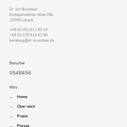
Dr. Juri Brunstein
Krempelsdorfer Allee 28b
23556 Lübeck
+49 (0) 451 612 80 24
+49 (0) 179 910 62 90
beratung@dr-brunstein.de
Besucher
0548456
Infos
→
Home
→
Über mich
→
Praxis
→
Presse