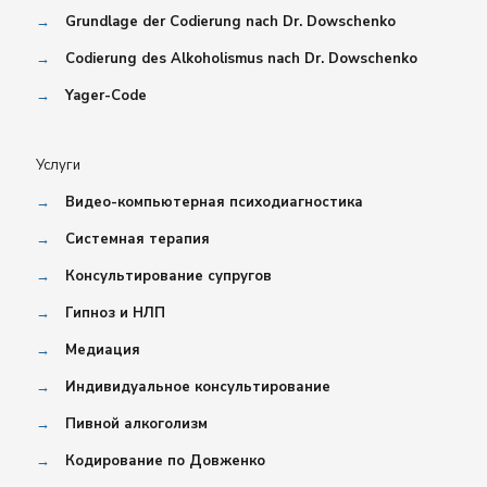
→
Grundlage der Codierung nach Dr. Dowschenko
→
Codierung des Alkoholismus nach Dr. Dowschenko
→
Yager-Code
Услуги
→
Видео-компьютерная психодиагностика
→
Системная терапия
→
Консультирование супругов
→
Гипноз и НЛП
→
Медиация
→
Индивидуальное консультирование
→
Пивной алкоголизм
→
Кодирование по Довженко