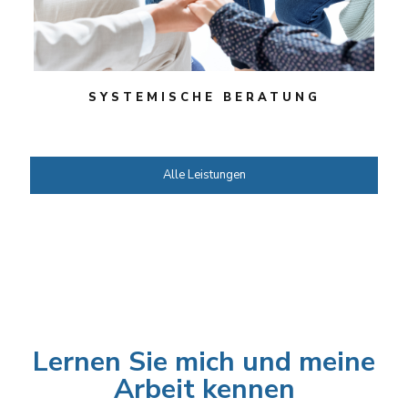
SYSTEMISCHE BERATUNG
Alle Leistungen
Lernen Sie mich
und meine Arbeit kennen.
Lernen Sie mich und meine
Arbeit kennen