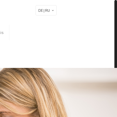
DE | RU
is