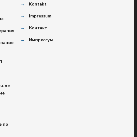
→
Kontakt
→
Impressum
ка
→
Контакт
ерапия
→
Импрессум
ование
П
ьное
ие
е по