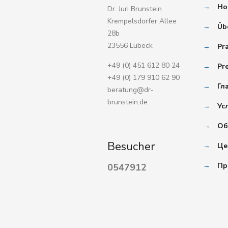
→
Ho
Dr. Juri Brunstein
Krempelsdorfer Allee
→
Üb
28b
23556 Lübeck
→
Pr
+49 (0) 451 612 80 24
→
Pr
+49 (0) 179 910 62 90
→
Гл
beratung@dr-
brunstein.de
→
Ус
→
Об
Besucher
→
Це
→
Пр
0547912