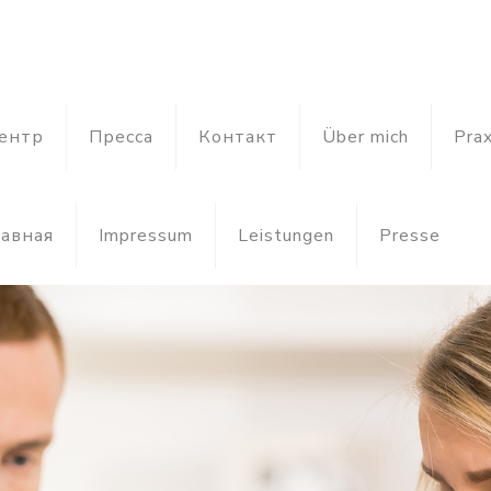
ентр
Пресса
Контакт
Über mich
Prax
лавная
Impressum
Leistungen
Presse