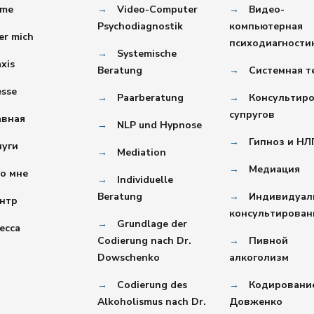
me
→
Video-Computer
→
Видео-
Psychodiagnostik
компьютерная
er mich
психодиагности
→
Systemische
axis
Beratung
→
Системная т
esse
→
Paarberatung
→
Консультир
супругов
авная
→
NLP und Hypnose
→
Гипноз и НЛ
луги
→
Mediation
→
Медиация
о мне
→
Individuelle
Beratung
→
Индивидуал
нтр
консультирован
→
Grundlage der
есса
Codierung nach Dr.
→
Пивной
Dowschenko
алкоголизм
→
Codierung des
→
Кодировани
Alkoholismus nach Dr.
Довженко