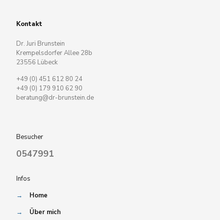
Kontakt
Dr. Juri Brunstein
Krempelsdorfer Allee 28b
23556 Lübeck
+49 (0) 451 612 80 24
+49 (0) 179 910 62 90
beratung@dr-brunstein.de
Besucher
0547991
Infos
→
Home
→
Über mich