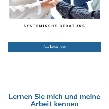
SYSTEMISCHE BERATUNG
Alle Leistungen
Lernen Sie mich
und meine Arbeit kennen.
Lernen Sie mich und meine
Arbeit kennen