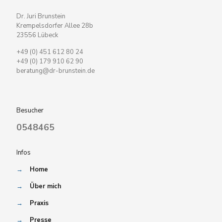
Dr. Juri Brunstein
Krempelsdorfer Allee 28b
23556 Lübeck
+49 (0) 451 612 80 24
+49 (0) 179 910 62 90
beratung@dr-brunstein.de
Besucher
0548465
Infos
→
Home
→
Über mich
→
Praxis
→
Presse