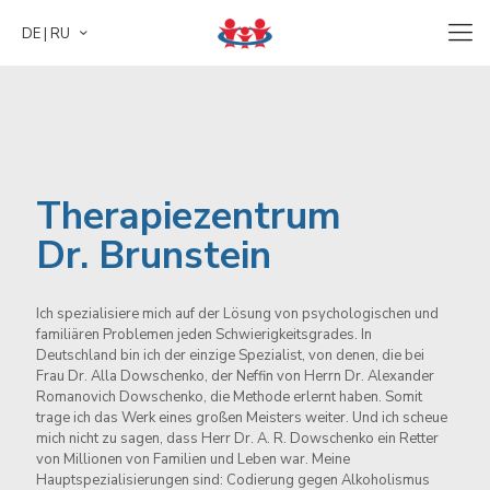
DE | RU
Therapiezentrum
Dr. Brunstein
Ich spezialisiere mich auf der Lösung von psychologischen und
Therapiezentrum
familiären Problemen jeden Schwierigkeitsgrades. In
Deutschland bin ich der einzige Spezialist, von denen, die bei
Dr. Brunstein
Frau Dr. Alla Dowschenko, der Neffin von Herrn Dr. Alexander
Romanovich Dowschenko, die Methode erlernt haben. Somit
trage ich das Werk eines großen Meisters weiter. Und ich scheue
mich nicht zu sagen, dass Herr Dr. A. R. Dowschenko ein Retter
Ich spezialisiere mich auf der Lösung von psychologischen und
von Millionen von Familien und Leben war. Meine
familiären Problemen jeden Schwierigkeitsgrades. In
Hauptspezialisierungen sind: Codierung gegen Alkoholismus
Deutschland bin ich der einzige Spezialist, von denen, die bei
und Drogensucht, Rauchen, Spielsucht, Gewichtskorrektur sowie
Frau Dr. Alla Dowschenko, der Neffin von Herrn Dr. Alexander
Beratung von Co. Abhängigen.
Romanovich Dowschenko, die Methode erlernt haben. Somit
trage ich das Werk eines großen Meisters weiter. Und ich scheue
mich nicht zu sagen, dass Herr Dr. A. R. Dowschenko ein Retter
Lernen Sie mich besser kennen
von Millionen von Familien und Leben war. Meine
Hauptspezialisierungen sind: Codierung gegen Alkoholismus