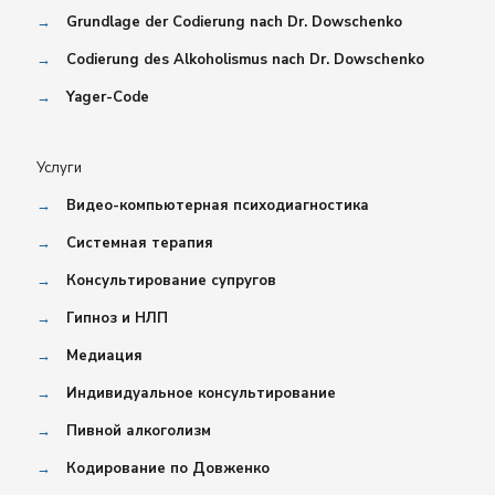
→
Grundlage der Codierung nach Dr. Dowschenko
→
Codierung des Alkoholismus nach Dr. Dowschenko
→
Yager-Code
Услуги
→
Видео-компьютерная психодиагностика
→
Системная терапия
→
Консультирование супругов
→
Гипноз и НЛП
→
Медиация
→
Индивидуальное консультирование
→
Пивной алкоголизм
→
Кодирование по Довженко