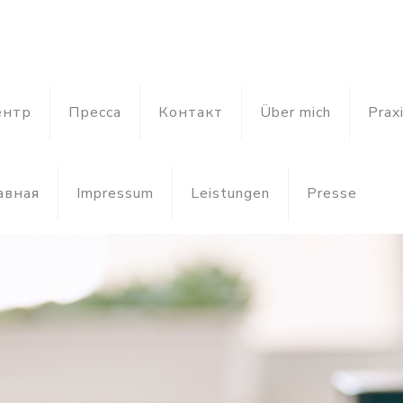
ентр
Пресса
Контакт
Über mich
Prax
авная
Impressum
Leistungen
Presse