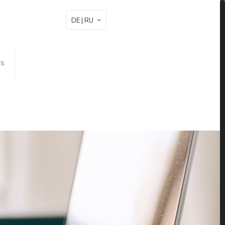
DE | RU
is