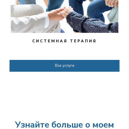
СИСТЕМНАЯ ТЕРАПИЯ
Все услуги
Узнайте больше
о моем терапевтическом
Узнайте больше о моем