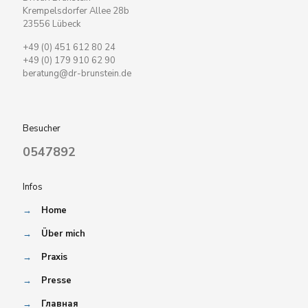
Krempelsdorfer Allee 28b
23556 Lübeck
+49 (0) 451 612 80 24
+49 (0) 179 910 62 90
beratung@dr-brunstein.de
Besucher
0547892
Infos
→
Home
→
Über mich
→
Praxis
→
Presse
→
Главная