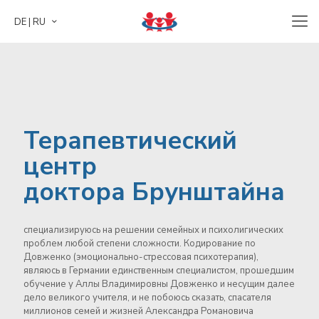
DE | RU
Терапевтический
центр
доктора Брунштайна
Терапевтический
специализируюсь на решении семейных и психолигических
центр
проблем любой степени сложности. Кодирование по
Довженко (эмоционально-стрессовая психотерапия),
доктора Брунштайна
являюсь в Германии единственным специалистом, прошедшим
обучение у Аллы Владимировны Довженко и несущим далее
дело великого учителя, и не побоюсь сказать, спасателя
миллионов семей и жизней Александра Романовича
специализируюсь на решении семейных и психолигических
Довженко. Моя основная специализация: кодирование от
проблем любой степени сложности. Кодирование по
алкоголизма и наркомании, табакокурение, игромания,
Довженко (эмоционально-стрессовая психотерапия),
коррекция веса, консультирование созависимых членов
являюсь в Германии единственным специалистом, прошедшим
семей.
обучение у Аллы Владимировны Довженко и несущим далее
дело великого учителя, и не побоюсь сказать, спасателя
миллионов семей и жизней Александра Романовича
Узнайте больше о моей работе